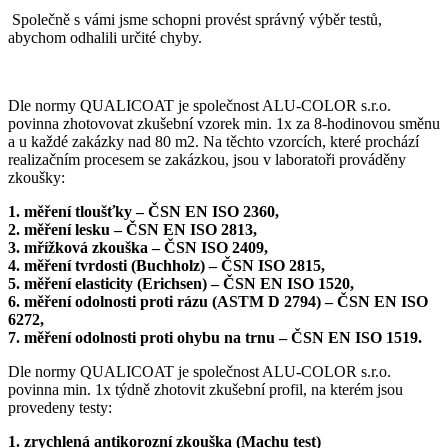
Společně s vámi jsme schopni provést správný výběr testů,
abychom odhalili určité chyby.
Dle normy QUALICOAT je společnost ALU-COLOR s.r.o.
povinna zhotovovat zkušební vzorek min. 1x za 8-hodinovou směnu
a u každé zakázky nad 80 m2. Na těchto vzorcích, které prochází
realizačním procesem se zakázkou, jsou v laboratoři prováděny
zkoušky:
1. měření tloušťky – ČSN EN ISO 2360,
2. měření lesku – ČSN EN ISO 2813,
3. mřížková zkouška – ČSN ISO 2409,
4. měření tvrdosti (Buchholz) – ČSN ISO 2815,
5. měření elasticity (Erichsen) – ČSN EN ISO 1520,
6. měření odolnosti proti rázu (ASTM D 2794) – ČSN EN ISO
6272,
7. měření odolnosti proti ohybu na trnu – ČSN EN ISO 1519.
Dle normy QUALICOAT je společnost ALU-COLOR s.r.o.
povinna min. 1x týdně zhotovit zkušební profil, na kterém jsou
provedeny testy:
1. zrychlená antikorozní zkouška (Machu test)