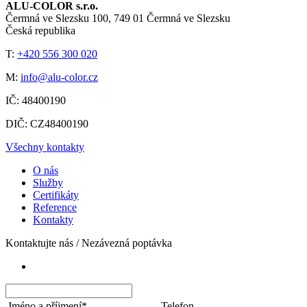
ALU-COLOR s.r.o.
Čermná ve Slezsku 100, 749 01 Čermná ve Slezsku
Česká republika
T:
+420 556 300 020
M:
info@alu-color.cz
IČ:
48400190
DIČ:
CZ48400190
Všechny kontakty
O nás
Služby
Certifikáty
Reference
Kontakty
Kontaktujte nás / Nezávezná poptávka
Jméno a příjmení*
Telefon