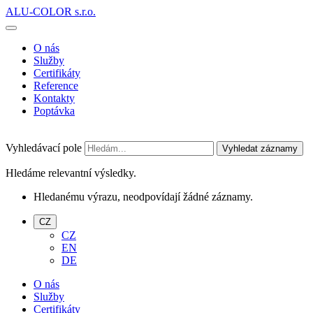
ALU-COLOR s.r.o.
O nás
Služby
Certifikáty
Reference
Kontakty
Poptávka
Vyhledávací pole
Vyhledat záznamy
Hledáme relevantní výsledky.
Hledanému výrazu, neodpovídají žádné záznamy.
CZ
CZ
EN
DE
O nás
Služby
Certifikáty