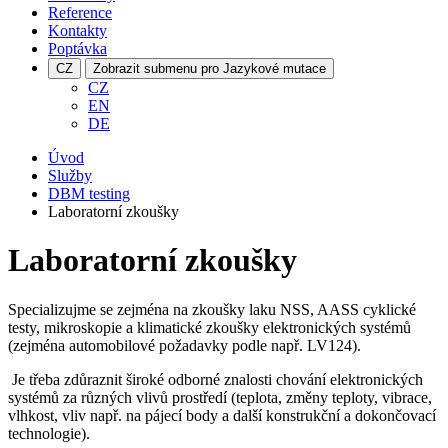
Reference
Kontakty
Poptávka
CZ
Zobrazit submenu pro Jazykové mutace
CZ
EN
DE
Úvod
Služby
DBM testing
Laboratorní zkoušky
Laboratorní zkoušky
Specializujme se zejména na zkoušky laku NSS, AASS cyklické
testy, mikroskopie a klimatické zkoušky elektronických systémů
(zejména automobilové požadavky podle např. LV124).
Je třeba zdůraznit široké odborné znalosti chování elektronických
systémů za různých vlivů prostředí (teplota, změny teploty, vibrace,
vlhkost, vliv např. na pájecí body a další konstrukční a dokončovací
technologie).